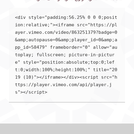
<div style="padding:56.25% 0 0 0;posit
ion:relative;"><iframe src="https://pl
ayer.vimeo.com/video/863251379?badge=0
&amp;autopause=0&amp;player_id=0&amp;a
pp_id=58479" frameborder="0" allow="au
toplay; fullscreen; picture-in-pictur
e" style="position:absolute;top:0;lef
t:0;width:100%;height:100%;" title="20
19 (10)"></iframe></div><script src="h
ttps://player.vimeo.com/api/player.j
s"></script>